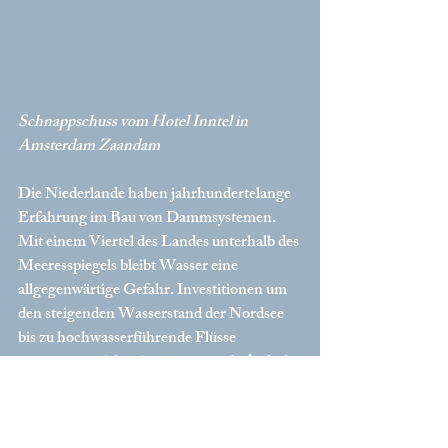
Schnappschuss vom Hotel Inntel in 
Amsterdam Zaandam
Die Niederlande haben jahrhundertelange 
Erfahrung im Bau von Dammsystemen. 
Mit einem Viertel des Landes unterhalb des 
Meeresspiegels bleibt Wasser eine 
allgegenwärtige Gefahr. Investitionen um 
den steigenden Wasserstand der Nordsee 
bis zu hochwasserführende Flüsse 
entgegenzuwirken ist eine zentrala Aufgabe 
der Politik dieses kleines Landes um das 
Überleben zu sichern. Die Geschwindigkeit 
des Meeresspiegelanstiegs schreitet rasant 