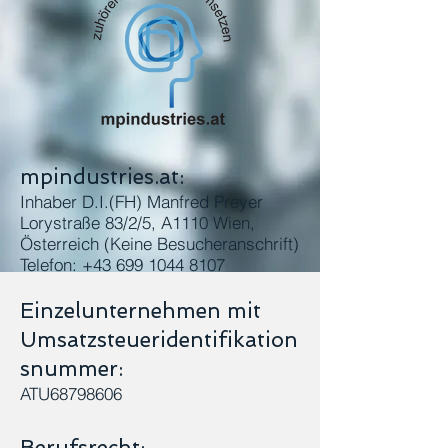
mpindustries.at:
Inhaber D.I.(FH) Manfred Preyer
Lorystraße 83/2/5, A1110 Wien,
Österreich
(Keine Besucheranschrift)
Telefon:
+43 699 1044 8107
Einzelunternehmen mit
Umsatzsteueridentifikation
snummer:
ATU68798606
Berufsrecht: