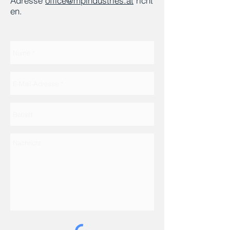
Adresse
office@mpindustries.at
richt
en.