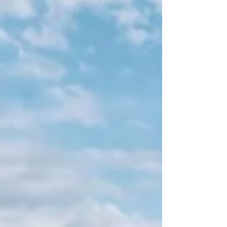
des Frühlings Das Maibachl wird von einer
unterirdischen Thermalquelle gespeist. Am
meisten warmes Wasser gibt es in den
Frühlingsmonaten, sobald der Schnee zu
schmelzen beginnt aber auch nach Regen
sprudelt das Maibachl angenehm warm. Ihr
heißes, mineralha