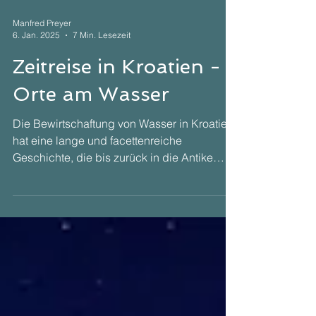
Manfred Preyer
6. Jan. 2025
7 Min. Lesezeit
Zeitreise in Kroatien -
Orte am Wasser
Die Bewirtschaftung von Wasser in Kroatien
hat eine lange und facettenreiche
Geschichte, die bis zurück in die Antike
reicht. Bereits die Römer bauten Aquädukte
und Brunnen, um die Wasserversorgung in
ihren Siedlungen in Kroatien sicherzustellen.
Im Mittelalter entstanden viele Städte entlang
der Adriaküste, die durch ein