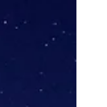
ausgeklügeltes Netz von Zisternen und
Wasserkanälen versorgt wurden.
Insbesondere Dubrovnik war für sein
fortschrittliches Wasserversorgungssystem
bekannt,