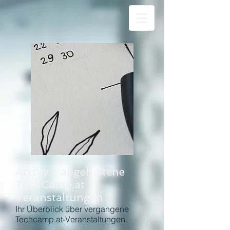
Archiv - abgehaltene
TechCamp.at
Veranstaltungen
Ihr Überblick über vergangene
Techcamp.at-Veranstaltungen.